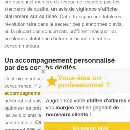
professionnel membre du réseau ne respecte pas les
standards de qualité,
un avis de vigilance s’affiche
. Cette transparence totale est
clairement sur sa fiche
révolutionnaire dans le secteur des plateformes d’avis,
où la plupart des concurrents préfèrent masquer les
problèmes plutôt que d’informer honnêtement les
consommateurs.
Un accompagnement personnalisé
par des coachs dédiés
✕
Vous êtes un
Contrairement aux solutions automatisées de la
professionnel ?
concurrence, Plus que pro vous fait bénéficier d’un
. Chaque
accompagnement humain personnalisé
Augmentez votre
et
adhérent est suivi par un coach dédié qui l’aide à
chiffre d'affaires
vos
tout en gagnant de
marges
optimiser sa présence en ligne, à collecter efficacement
!
nouveaux clients
les avis clients et à améliorer sa stratégie
commerciale.
Ce service sur-mesure explique
En savoir plus
pourquoi 99% des adhérents ont une excellente