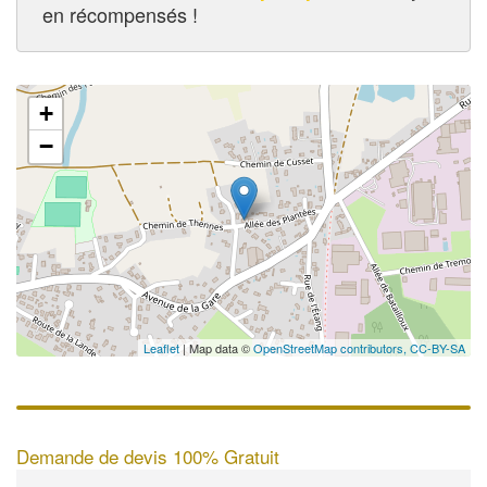
en récompensés !
+
−
Leaflet
| Map data ©
OpenStreetMap contributors,
CC-BY-SA
Demande de devis 100% Gratuit