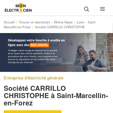
Toggle
Toggle
search
navigat
Accueil
>
Trouver un électricien
>
Rhône-Alpes
>
Loire
>
Saint-
Marcellin-en-Forez
>
Société CARRILLO CHRISTOPHE
Entreprise d'électricité générale
Société CARRILLO
CHRISTOPHE
à Saint-Marcellin-
en-Forez