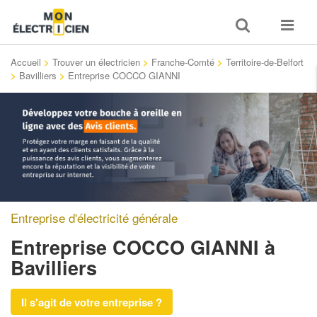
Toggle
Toggle
search
navigat
Accueil
>
Trouver un électricien
>
Franche-Comté
>
Territoire-de-Belfort
>
Bavilliers
>
Entreprise COCCO GIANNI
Entreprise d'électricité générale
Entreprise COCCO GIANNI
à
Bavilliers
Il s'agit de votre entreprise ?