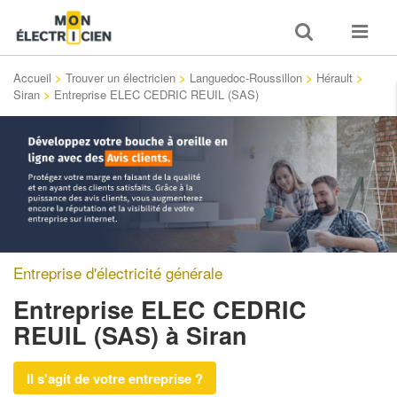
Toggle
Toggle
search
navigat
Accueil
>
Trouver un électricien
>
Languedoc-Roussillon
>
Hérault
>
Siran
>
Entreprise ELEC CEDRIC REUIL (SAS)
Entreprise d'électricité générale
Entreprise ELEC CEDRIC
REUIL (SAS)
à Siran
Il s'agit de votre entreprise ?