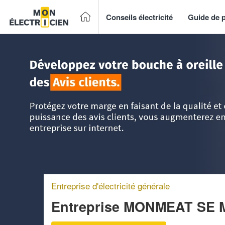
Conseils électricité
Guide de p
Accueil
>
Trouver un électricien
>
Rhône-Alpes
>
Loire
>
Sa
Entreprise d'électricité générale
Entreprise MONMEAT SE 