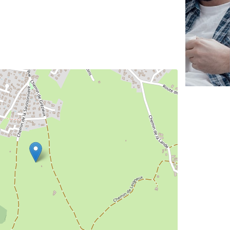
✕
Vous êtes un
professionnel ?
Augmentez votre
et
chiffre d'affaires
vos
tout en gagnant de
marges
!
nouveaux clients