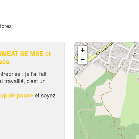
forez
+
MEAT SE MSE et
−
sés
eprise : je l'ai fait
i travaillé, c'est un
et soyez
oup de pouce