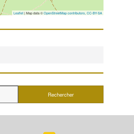
En savoir plus
Leaflet
| Map data ©
OpenStreetMap contributors,
CC-BY-SA