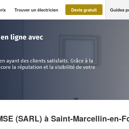
rix
Trouver un électricien
Devis gratuit
Guides p
int-Marcellin-en-Forez
>
Entreprise MONMEAT SE MSE (SARL)
MSE (SARL)
à Saint-Marcellin-en-F