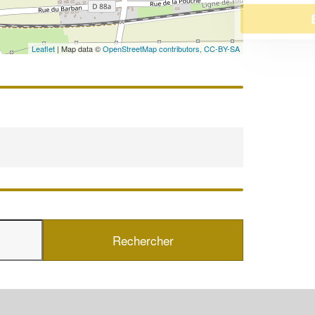
En savoir plus
Leaflet
| Map data ©
OpenStreetMap contributors,
CC-BY-SA