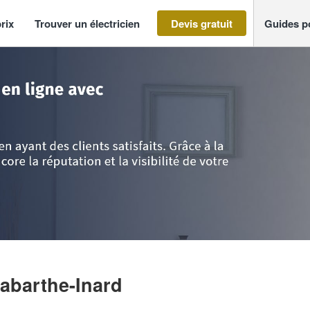
rix
Trouver un électricien
Devis gratuit
Guides p
aronne
>
Labarthe-Inard
>
SAS PERIER PHILIPPE
Labarthe-Inard