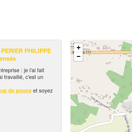
+
PERIER PHILIPPE
−
pensés
eprise : je l'ai fait
i travaillé, c'est un
et soyez
oup de pouce