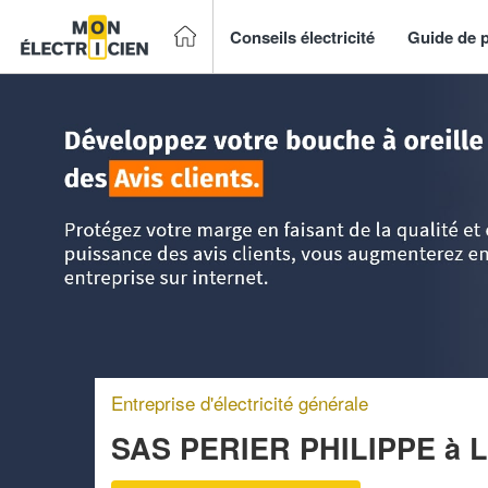
Conseils électricité
Guide de p
Accueil
>
Trouver un électricien
>
Midi-Pyrénées
>
Haute-G
Entreprise d'électricité générale
SAS PERIER PHILIPPE
à 