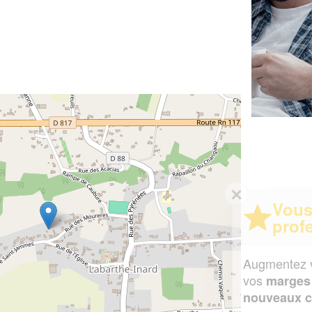
✕
Vous êtes un
professionnel ?
Augmentez votre
et
chiffre d'affaires
vos
tout en gagnant de
marges
!
nouveaux clients