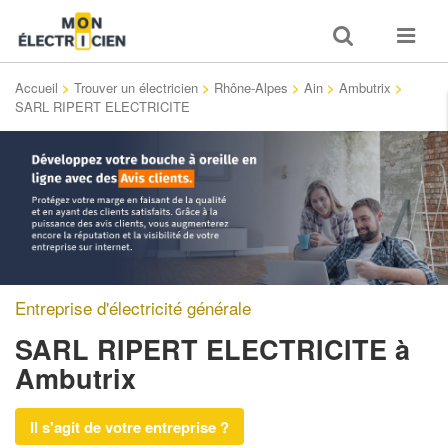
Toggle
Toggle
search
navigat
Accueil
>
Trouver un électricien
>
Rhône-Alpes
>
Ain
>
Ambutrix
>
SARL RIPERT ELECTRICITE
Entreprise d'électricité générale
SARL RIPERT ELECTRICITE
à
Ambutrix
Il s'agit de votre entreprise ?