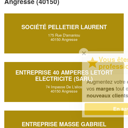
Angresse (40150)
SOCIÉTÉ PELLETIER LAURENT
175 Rue D'amaniou
40150 Angresse
✕
Vous êtes un
professionnel ?
ENTREPRISE 40 AMPERES LETORT
ELECTRICITE (SARL)
Augmentez votre
et
chiffre d'affaires
74 Impasse De L'alios
vos
tout en gagnant de
marges
40150 Angresse
!
nouveaux clients
En savoir plus
ENTREPRISE MASSE GABRIEL