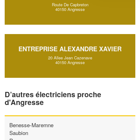
Route De Capbreton
40150 Angresse
ENTREPRISE ALEXANDRE XAVIER
20 Allee Jean Cazenave
40150 Angresse
D’autres électriciens proche
d'Angresse
Benesse-Maremne
Saubion