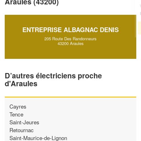
Araules (43200)
vos
tout en gagnant de
marges
!
nouveaux clients
En savoir plus
ENTREPRISE ALBAGNAC DENIS
205 Route Des Randonneurs
43200 Araules
D’autres électriciens proche
d'Araules
Cayres
Tence
Saint-Jeures
Retournac
Saint-Maurice-de-Lignon