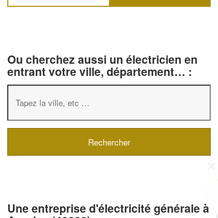
Ou cherchez aussi un électricien en
entrant votre ville, département… :
✕
Vous êtes un
professionnel ?
Une entreprise d'électricité générale à
Augmentez votre
et
chiffre d'affaires