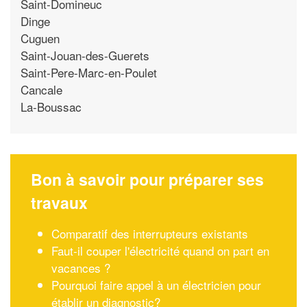
Saint-Domineuc
Dinge
Cuguen
Saint-Jouan-des-Guerets
Saint-Pere-Marc-en-Poulet
Cancale
La-Boussac
Bon à savoir pour préparer ses
travaux
Comparatif des interrupteurs existants
Faut-il couper l'électricité quand on part en
vacances ?
Pourquoi faire appel à un électricien pour
établir un diagnostic?