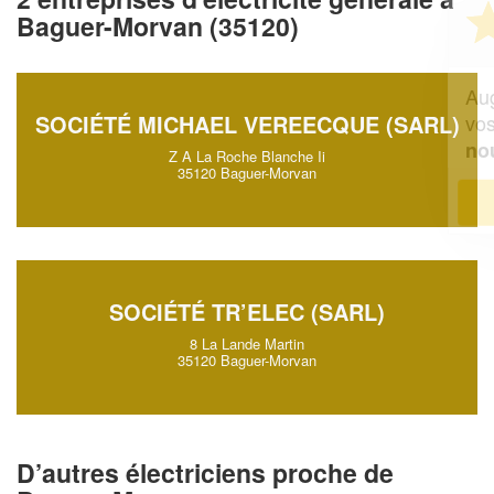
Vous êtes un
Baguer-Morvan (35120)
professionnel ?
Augmentez votre
et
chiffre d'affaires
vos
tout en gagnant de
SOCIÉTÉ MICHAEL VEREECQUE (SARL)
marges
!
nouveaux clients
Z A La Roche Blanche Ii
35120 Baguer-Morvan
En savoir plus
SOCIÉTÉ TR’ELEC (SARL)
8 La Lande Martin
35120 Baguer-Morvan
D’autres électriciens proche de