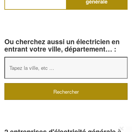
générale
Ou cherchez aussi un électricien en
entrant votre ville, département… :
✕
2 entreprises d'électricité générale à