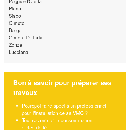
Poggio-d'Oletta
Piana
Sisco
Olmeto
Borgo
Olmeta-Di-Tuda
Zonza
Lucciana
Bon à savoir pour préparer ses
travaux
Pourquoi faire appel à un professionnel
pour l'installation de sa VMC ?
Tout savoir sur la consommation
d’électricité