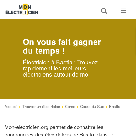
Toggle
Toggle
search
navigat
On vous fait gagner
du temps !
Électricien à Bastia : Trouvez
rapidement les meilleurs
électriciens autour de moi
Accueil
>
Trouver un électricien
>
Corse
>
Corse-du-Sud
>
Bastia
Mon-electricien.org permet de connaître les
coordonnées des électriciens de Bastia, dans le