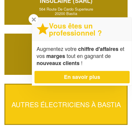
INSULAIRE (SARL)
564 Route De Cardo Superieure
20200 Bastia
✕
Vous êtes un
professionnel ?
SOCIÉTÉ PEYROT JEAN
Augmentez votre
et
chiffre d'affaires
vos
tout en gagnant de
marges
Marinacce
20200 Bastia
!
nouveaux clients
En savoir plus
AUTRES ÉLECTRICIENS À BASTIA