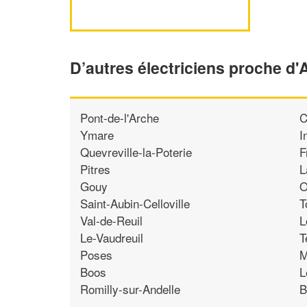
D’autres électriciens proche d'
Pont-de-l'Arche
C
Ymare
I
Quevreville-la-Poterie
F
Pitres
L
Gouy
O
Saint-Aubin-Celloville
T
Val-de-Reuil
L
Le-Vaudreuil
T
Poses
M
Boos
L
Romilly-sur-Andelle
B