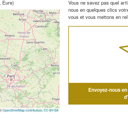
, Eure)
Vous ne savez pas quel arti
nous en quelques clics vot
vous et vous mettons en rela
Envoyez-nous en q
d
 ©
OpenStreetMap contributors,
CC-BY-SA