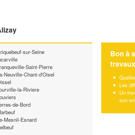
Alizay
riquebeuf-sur-Seine
Bon à s
ncarville
travau
ranqueville-Saint-Pierre
a-Neuville-Chant-d'Oisel
Quelle
issel
Les di
ourville-la-Riviere
Un inv
ouviers
son en
erres-de-Bord
arbeuf
e-Mesnil-Esnard
elbeuf