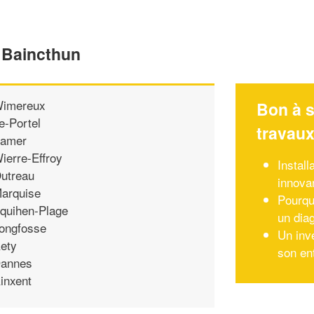
e Baincthun
imereux
Bon à s
e-Portel
travau
amer
ierre-Effroy
Install
utreau
innova
arquise
Pourquo
quihen-Plage
un dia
ongfosse
Un inv
ety
son en
annes
inxent