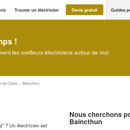
rix
Trouver un électricien
Devis gratuit
Guides p
mps !
ment les meilleurs électriciens autour de moi
-de-Calais
>
Baincthun
Nous cherchons pou
Baincthun
i
" ? Un électricien est