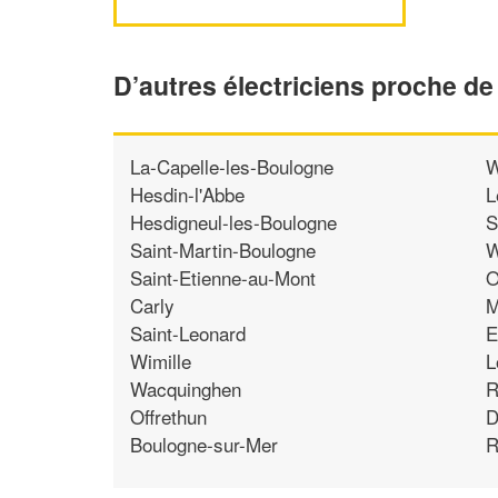
D’autres électriciens proche d
La-Capelle-les-Boulogne
W
Hesdin-l'Abbe
L
Hesdigneul-les-Boulogne
S
Saint-Martin-Boulogne
W
Saint-Etienne-au-Mont
O
Carly
M
Saint-Leonard
E
Wimille
L
Wacquinghen
R
Offrethun
D
Boulogne-sur-Mer
R