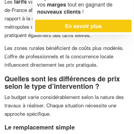
Les
varient sensiblement selon les régions. L’Île-
tarifs
vos
tout en gagnant de
marges
de-France affiche des prix supérieurs de 15 à 25 % par
!
nouveaux clients
rapport à la moyenne nationale. Les grandes
En savoir plus
métropoles comme Lyon, Marseille ou Bordeaux
pratiquent également des tarifs élevés.
Les zones rurales bénéficient de coûts plus modérés.
L’offre de professionnels et la concurrence locale
influencent directement les prix pratiqués.
Quelles sont les différences de prix
selon le type d’intervention ?
Le budget varie considérablement selon la nature des
travaux à réaliser. Chaque situation nécessite une
approche spécifique.
Le remplacement simple