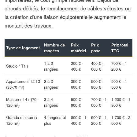
circuits dédiés, le remplacement de câbles vétustes ou
la création d’une liaison équipotentielle augmentent le
montant des travaux.
Nombre de
Prix
Prix
Prix total
Type de logement
rangées
matériel
pose
TTC
1 à 2
200 € -
400 € -
700 € - 1
Studio / T1 (
rangées
400 €
600 €
200 €
Appartement T2-T3
2 à 3
350 € -
500 € -
900 € - 1
(35-70 m²)
rangées
600 €
800 €
500 €
Maison / T4+ (70-
3 à 4
500 € -
700 € - 1
1 200 € - 1
120 m²)
rangées
900 €
000 €
800 €
Grande maison (>
4 rangées et
800 € - 1
900 € - 1
1 700 € - 2
120 m²)
plus
400 €
200 €
500 €