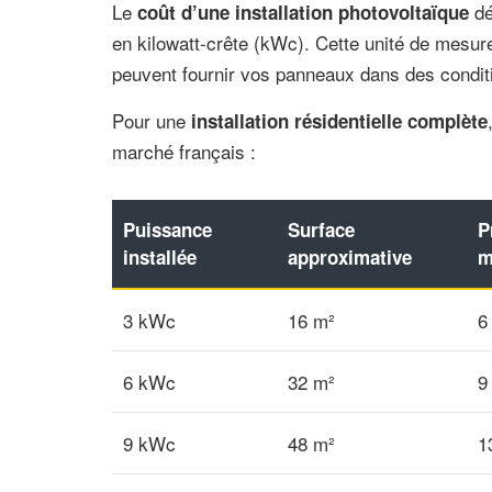
Le
dé
coût d’une installation photovoltaïque
en kilowatt-crête (kWc). Cette unité de mesu
peuvent fournir vos panneaux dans des conditi
Pour une
installation résidentielle complète
marché français :
Puissance
Surface
P
installée
approximative
m
3 kWc
16 m²
6
6 kWc
32 m²
9
9 kWc
48 m²
1