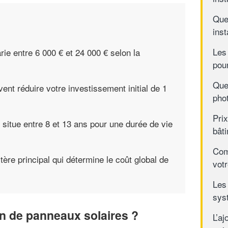
Quel
inst
Les
arie entre 6 000 € et 24 000 € selon la
pou
Quel
nt réduire votre investissement initial de 1
pho
Prix
situe entre 8 et 13 ans pour une durée de vie
bât
Com
tère principal qui détermine le coût global de
votr
Les 
sys
ion de panneaux solaires ?
L’aj