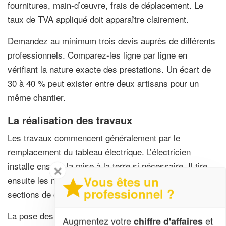
fournitures, main-d’œuvre, frais de déplacement. Le
taux de TVA appliqué doit apparaître clairement.
Demandez au minimum trois devis auprès de différents
professionnels. Comparez-les ligne par ligne en
vérifiant la nature exacte des prestations. Un écart de
30 à 40 % peut exister entre deux artisans pour un
même chantier.
La réalisation des travaux
Les travaux commencent généralement par le
remplacement du tableau électrique. L’électricien
installe ensuite la mise à la terre si nécessaire. Il tire
✕
Vous êtes un
ensuite les nouveaux circuits en respectant les
professionnel ?
sections de câbles réglementaires.
La pose des prises, interrupteurs et boîtiers DCL
Augmentez votre
et
chiffre d'affaires