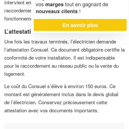
intervient ensuite. L’électricien procède aux
vos
tout en gagnant de
marges
raccordements et teste chaque circuit. Il vérifie le bon
!
nouveaux clients
fonctionnement des protections différentielles.
En savoir plus
L’attestation de conformité
Une fois les travaux terminés, l’électricien demande
l’attestation Consuel. Ce document obligatoire certifie la
conformité de votre installation. Il est indispensable
pour le raccordement au réseau public ou la vente du
logement.
Le coût du Consuel s’élève à environ 150 euros. Ce
montant est généralement inclus dans le devis global
de l’électricien. Conservez précieusement cette
attestation avec vos documents importants.