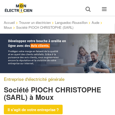
Toggle
Toggle
search
navigat
Accueil
>
Trouver un électricien
>
Languedoc-Roussillon
>
Aude
>
Moux
>
Société PIOCH CHRISTOPHE (SARL)
Entreprise d'électricité générale
Société PIOCH CHRISTOPHE
(SARL)
à Moux
Il s'agit de votre entreprise ?