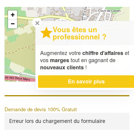
+
✕
−
Vous êtes un
professionnel ?
Augmentez votre
et
chiffre d'affaires
vos
tout en gagnant de
marges
!
nouveaux clients
Leaflet
| Map data ©
OpenStreetMap contributors,
CC-BY-SA
En savoir plus
Demande de devis 100% Gratuit
Erreur lors du chargement du formulaire