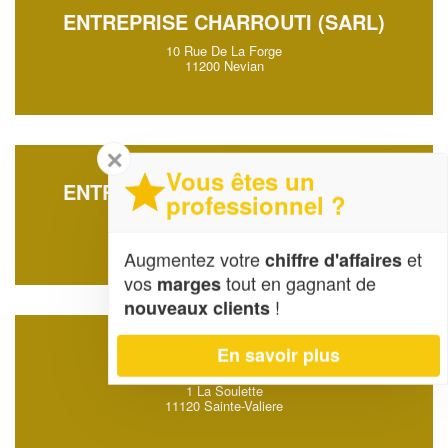
ENTREPRISE CHARROUTI (SARL)
10 Rue De La Forge
11200 Nevian
✕
Vous êtes un
ENTREPRISE DUCHENE GABRIEL
professionnel ?
9 Rue Floreal
11800 Trebes
Augmentez votre
et
chiffre d'affaires
vos
tout en gagnant de
marges
!
nouveaux clients
En savoir plus
SOCIÉTÉ BRU JEAN
1 La Soulette
11120 Sainte-Valiere