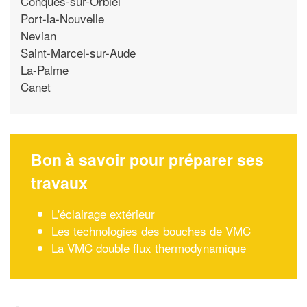
Conques-sur-Orbiel
Port-la-Nouvelle
Nevian
Saint-Marcel-sur-Aude
La-Palme
Canet
Bon à savoir pour préparer ses
travaux
L'éclairage extérieur
Les technologies des bouches de VMC
La VMC double flux thermodynamique