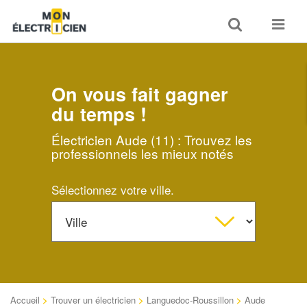
Toggle
Toggle
search
navigat
On vous fait gagner
du temps !
Électricien Aude (11) : Trouvez les
professionnels les mieux notés
Sélectionnez votre ville.
Accueil
>
Trouver un électricien
>
Languedoc-Roussillon
>
Aude