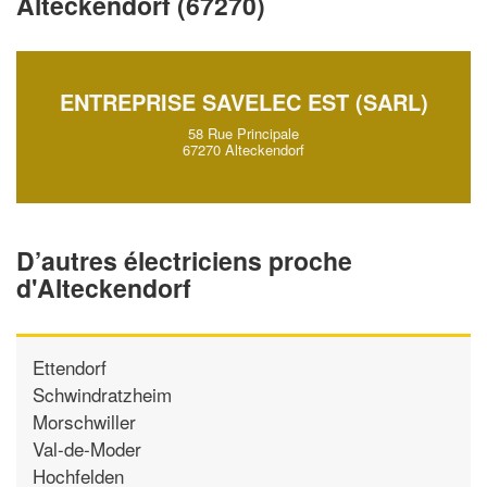
Alteckendorf (67270)
vos
tout en gagnant de
marges
!
nouveaux clients
En savoir plus
ENTREPRISE SAVELEC EST (SARL)
58 Rue Principale
67270 Alteckendorf
D’autres électriciens proche
d'Alteckendorf
Ettendorf
Schwindratzheim
Morschwiller
Val-de-Moder
Hochfelden