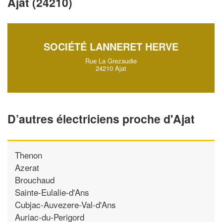
Ajat (24210)
vos
tout en gagnant de
marges
!
nouveaux clients
En savoir plus
SOCIÉTÉ LANNERET HERVE
Rue La Grezaudie
24210 Ajat
D’autres électriciens proche d'Ajat
Thenon
Azerat
Brouchaud
Sainte-Eulalie-d'Ans
Cubjac-Auvezere-Val-d'Ans
Auriac-du-Perigord