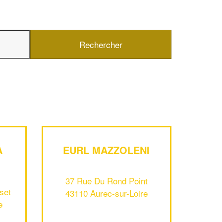
✕
Vous êtes un
professionnel ?
A
EURL MAZZOLENI
Augmentez votre
chiffre d'affa
vos
tout en gagnant d
marges
37 Rue Du Rond Point
!
nouveaux clients
set
43110 Aurec-sur-Loire
e
En savoir plus