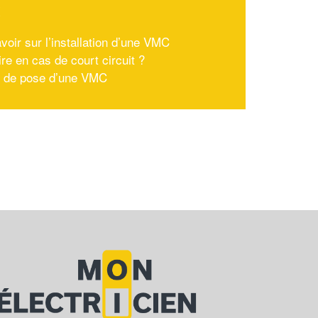
x
voir sur l’installation d’une VMC
re en cas de court circuit ?
 de pose d’une VMC