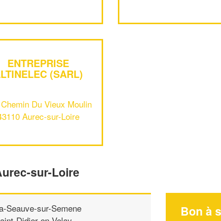
ENTREPRISE
LTINELEC (SARL)
 Chemin Du Vieux Moulin
43110 Aurec-sur-Loire
Aurec-sur-Loire
a-Seauve-sur-Semene
Bon à s
aint-Didier-en-Velay