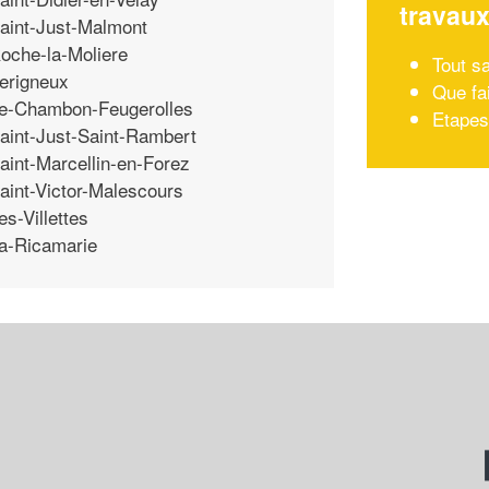
travau
aint-Just-Malmont
oche-la-Moliere
Tout sa
erigneux
Que fai
e-Chambon-Feugerolles
Etapes
aint-Just-Saint-Rambert
aint-Marcellin-en-Forez
aint-Victor-Malescours
es-Villettes
a-Ricamarie