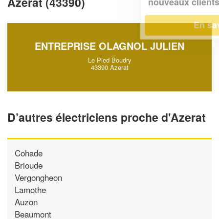
Azerat (43390)
!
nouveaux clients
En savoir plus
ENTREPRISE OLAGNOL JULIEN
Le Pied Boudry
43390 Azerat
D’autres électriciens proche d'Azerat
Cohade
Brioude
Vergongheon
Lamothe
Auzon
Beaumont