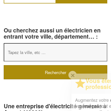
Ou cherchez aussi un électricien en
entrant votre ville, département… :
✕
Vous êtes un
professionnel ?
Augmentez votre
et
chiffre d'affaires
Une entreprise d'électricité générale à
vos
tout en gagnant de
marges