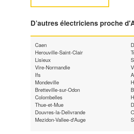
D’autres électriciens proche d
Caen
D
Herouville-Saint-Clair
T
Lisieux
S
Vire-Normandie
V
Ifs
A
Mondeville
H
Bretteville-sur-Odon
B
Colombelles
H
Thue-et-Mue
D
Douvres-la-Delivrande
O
Mezidon-Vallee-d'Auge
S