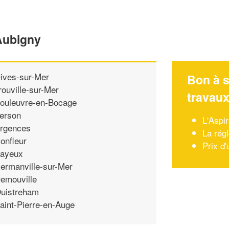
'Aubigny
ives-sur-Mer
Bon à s
rouville-sur-Mer
travau
ouleuvre-en-Bocage
erson
L'Aspir
rgences
La rég
onfleur
Prix d'
ayeux
ermanville-sur-Mer
emouville
uistreham
aint-Pierre-en-Auge