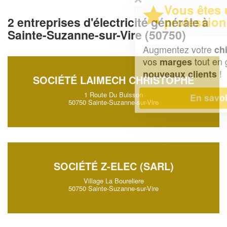
Vous êtes un
professionnel ?
2 entreprises d'électricité générale à
Sainte-Suzanne-sur-Vire (50750)
Augmentez votre
et
chiffre d'affaires
vos
tout en gagnant de
marges
!
nouveaux clients
SOCIÉTÉ LAIMECH CHRISTOPHE
1 Route Du Buisson
En savoir plus
50750 Sainte-Suzanne-sur-Vire
SOCIÉTÉ Z-ELEC (SARL)
Village La Boureliere
50750 Sainte-Suzanne-sur-Vire