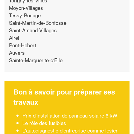
Torigny-les-Villes
Moyon-Villages
Tessy-Bocage
Saint-Martin-de-Bonfosse
Saint-Amand-Villages
Airel
Pont-Hebert
Auvers
Sainte-Marguerite-d'Elle
Bon à savoir pour préparer ses
travaux
Prix d'installation de panneau solaire 6 kW
Le rôle des fusibles
L'autodiagnostic d'entreprise comme levier