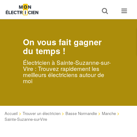
Toggle
Toggle
search
navigat
On vous fait gagner
du temps !
Électricien à Sainte-Suzanne-sur-
Vire : Trouvez rapidement les
meilleurs électriciens autour de
moi
Accueil
>
Trouver un électricien
>
Basse Normandie
>
Manche
>
Sainte-Suzanne-sur-Vire