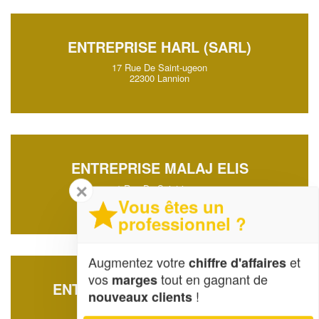
ENTREPRISE HARL (SARL)
17 Rue De Saint-ugeon
22300 Lannion
ENTREPRISE MALAJ ELIS
✕
1 Rue De Saint-jouan
22000 Saint-Brieuc
Vous êtes un
professionnel ?
Augmentez votre
et
chiffre d'affaires
vos
tout en gagnant de
marges
ENTREPRISE SALLIOT STEVEN
!
nouveaux clients
4 Rue Victor Segalen