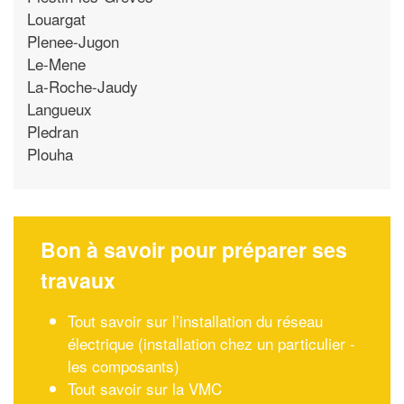
Louargat
Plenee-Jugon
Le-Mene
La-Roche-Jaudy
Langueux
Pledran
Plouha
Bon à savoir pour préparer ses
travaux
Tout savoir sur l’installation du réseau
électrique (installation chez un particulier -
les composants)
Tout savoir sur la VMC