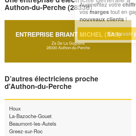
Augmentez votre
et
chiffre d'affaires
Authon-du-Perche (28330)
vos
tout en gagnant de
marges
!
nouveaux clients
En savoir plus
ENTREPRISE BRIANT MICHEL (SAS)
Za De La Goguerie
28330 Authon-du-Perche
D’autres électriciens proche
d'Authon-du-Perche
Houx
La-Bazoche-Gouet
Beaumont-les-Autels
Greez-sur-Roc