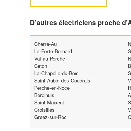
D’autres électriciens proche d'
Cherre-Au
N
La-Ferte-Bernard
S
Val-au-Perche
N
Ceton
B
La-Chapelle-du-Bois
S
Saint-Aubin-des-Coudrais
V
Perche-en-Noce
H
Berd'huis
A
Saint-Maixent
S
Croisilles
V
Greez-sur-Roc
C