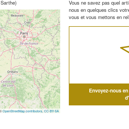
 Sarthe)
Vous ne savez pas quel arti
nous en quelques clics vot
vous et vous mettons en rela
Envoyez-nous en q
d
 ©
OpenStreetMap contributors,
CC-BY-SA