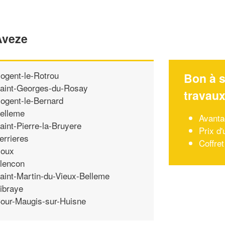
Aveze
ogent-le-Rotrou
Bon à s
aint-Georges-du-Rosay
travau
ogent-le-Bernard
elleme
Avanta
aint-Pierre-la-Bruyere
Prix d'
errieres
Coffre
oux
lencon
aint-Martin-du-Vieux-Belleme
ibraye
our-Maugis-sur-Huisne