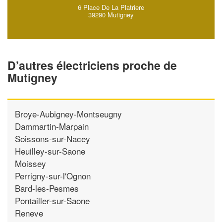
6 Place De La Platriere
39290 Mutigney
D’autres électriciens proche de
Mutigney
Broye-Aubigney-Montseugny
Dammartin-Marpain
Soissons-sur-Nacey
Heuilley-sur-Saone
Moissey
Perrigny-sur-l'Ognon
Bard-les-Pesmes
Pontailler-sur-Saone
Reneve