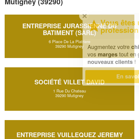
Mutigney (39290)
✕
Vous êtes un
ENTREPRISE JURASSIENNE DU
professionnel ?
BATIMENT (SARL)
6 Place De La Platriere
Augmentez votre
et
chiffre d'affaires
39290 Mutigney
vos
tout en gagnant de
marges
!
nouveaux clients
En savoir plus
SOCIÉTÉ VILLET DAVID
1 Rue Du Chateau
39290 Mutigney
ENTREPRISE VUILLEQUEZ JEREMY