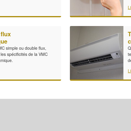
L
flux
T
que
c
MC simple ou double flux,
Q
les spécificités de la VMC
t
amique.
d
L