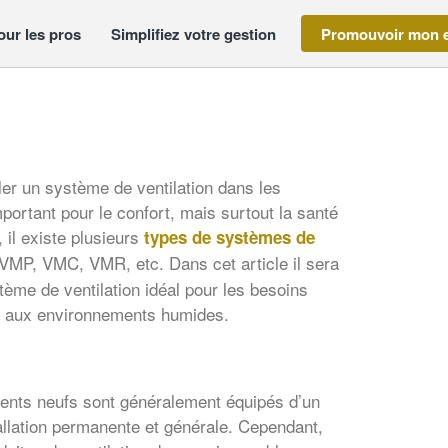
our les pros
Simplifiez votre gestion
Promouvoir mon e
aller un système de ventilation dans les
mportant pour le confort, mais surtout la santé
 il existe plusieurs
types de systèmes de
VMP, VMC, VMR, etc. Dans cet article il sera
ème de ventilation idéal pour les besoins
té aux environnements humides.
ments neufs sont généralement équipés d’un
llation permanente et générale. Cependant,