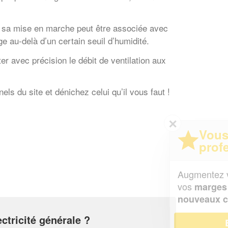
, sa mise en marche peut être associée avec
e au-delà d’un certain seuil d’humidité.
ter avec précision le débit de ventilation aux
ls du site et dénichez celui qu’il vous faut !
✕
Vous êtes un
professionnel ?
Augmentez votre
et
chiffre d'affaires
vos
tout en gagnant de
marges
!
nouveaux clients
ctricité générale ?
En savoir plus