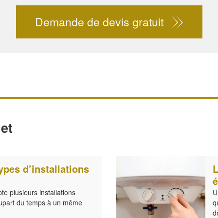
Demande de devis gratuit
et
ypes d’installations
L
é
 plusieurs installations
U
 plupart du temps à un même
q
d