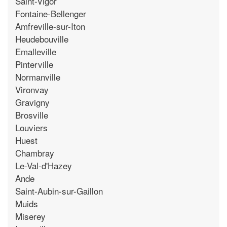
Saint-Vigor
Fontaine-Bellenger
Amfreville-sur-Iton
Heudebouville
Emalleville
Pinterville
Normanville
Vironvay
Gravigny
Brosville
Louviers
Huest
Chambray
Le-Val-d'Hazey
Ande
Saint-Aubin-sur-Gaillon
Muids
Miserey