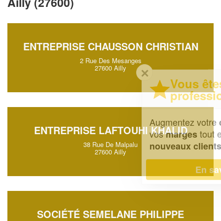
Ailly (27600)
ENTREPRISE CHAUSSON CHRISTIAN
2 Rue Des Mesanges
27600 Ailly
✕
Vous êtes un
professionnel ?
Augmentez votre
et
chiffre d'affaires
ENTREPRISE LAFTOUHI KHALID
vos
tout en gagnant de
marges
!
nouveaux clients
38 Rue De Malpalu
27600 Ailly
En savoir plus
SOCIÉTÉ SEMELANE PHILIPPE