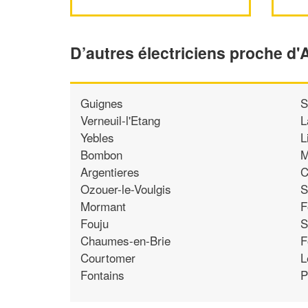
D’autres électriciens proche d'
Guignes
S
Verneuil-l'Etang
L
Yebles
L
Bombon
M
Argentieres
C
Ozouer-le-Voulgis
S
Mormant
F
Fouju
S
Chaumes-en-Brie
F
Courtomer
L
Fontains
P