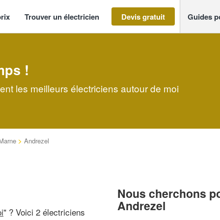
rix
Trouver un électricien
Devis gratuit
Guides p
mps !
ent les meilleurs électriciens autour de moi
-Marne
>
Andrezel
Nous cherchons pou
Andrezel
i
" ? Voici 2 électriciens