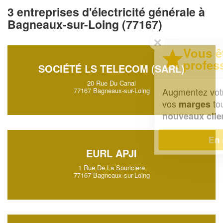
3 entreprises d'électricité générale à
Bagneaux-sur-Loing (77167)
✕
Vous êtes un
professionnel ?
SOCIÉTÉ LS TELECOM (SARL)
20 Rue Du Canal
Augmentez votre
et
chiffre d'affaires
77167 Bagneaux-sur-Loing
vos
tout en gagnant de
marges
!
nouveaux clients
En savoir plus
EURL APJI
1 Rue De La Souriciere
77167 Bagneaux-sur-Loing