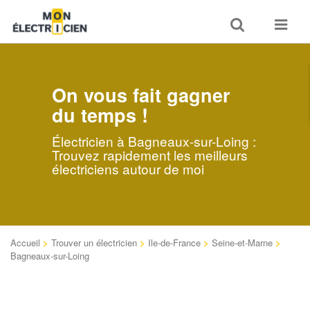
Toggle
Toggle
search
navigat
On vous fait gagner
du temps !
Électricien à Bagneaux-sur-Loing :
Trouvez rapidement les meilleurs
électriciens autour de moi
Accueil
>
Trouver un électricien
>
Ile-de-France
>
Seine-et-Marne
>
Bagneaux-sur-Loing