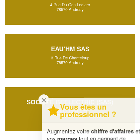
4 Rue Du Gen Leclerc
78570 Andresy
EAU’HM SAS
3 Rue De Chanteloup
78570 Andresy
✕
SOCIÉTÉ BEELECTRIC (SAS)
Vous êtes un
3 Rue Gustave Eiffel
professionnel ?
78570 Andresy
Augmentez votre
et
chiffre d'affaires
vos
tout en gagnant de
marges