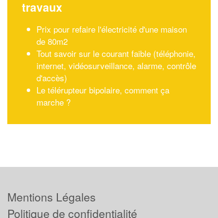
travaux
Prix pour refaire l'électricité d'une maison
de 80m2
Tout savoir sur le courant faible (téléphonie,
internet, vidéosurveillance, alarme, contrôle
d'accès)
Le télérupteur bipolaire, comment ça
marche ?
Mentions Légales
Politique de confidentialité