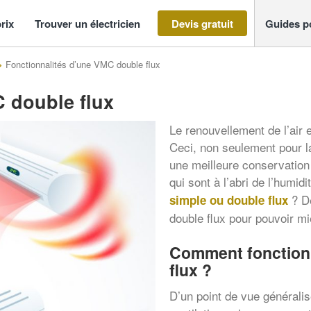
rix
Trouver un électricien
Devis gratuit
Guides p
>
Fonctionnalités d’une VMC double flux
 double flux
Le renouvellement de l’air e
Ceci, non seulement pour l
une meilleure conservatio
qui sont à l’abri de l’humi
? Dé
simple ou double flux
double flux pour pouvoir mi
Comment fonction
flux ?
D’un point de vue générali