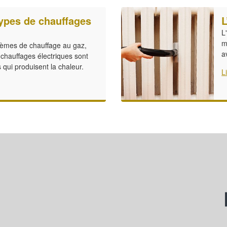
types de chauffages
L
L
m
tèmes de chauffage au gaz,
a
s chauffages électriques sont
qui produisent la chaleur.
L