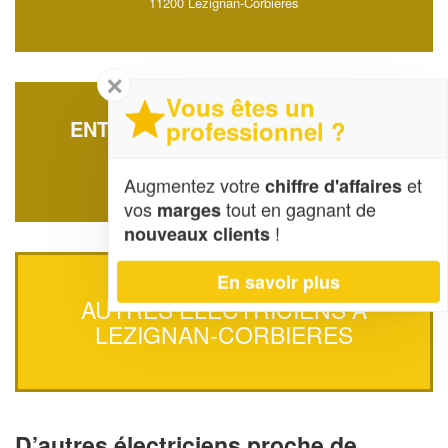
11200 Lezignan-Corbieres
✕
Vous êtes un
professionnel ?
ENTREPRISE CARMIER ROMAIN
1 Rue Louison Bobet
11200 Lezignan-Corbieres
Augmentez votre
et
chiffre d'affaires
vos
tout en gagnant de
marges
!
nouveaux clients
En savoir plus
AUTRES ÉLECTRICIENS À
LEZIGNAN-CORBIERES
D’autres électriciens proche de