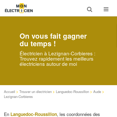
Toggle
Toggle
search
navigat
On vous fait gagner
du temps !
Électricien à Lezignan-Corbieres :
Trouvez rapidement les meilleurs
électriciens autour de moi
Accueil
>
Trouver un électricien
>
Languedoc-Roussillon
>
Aude
>
Lezignan-Corbieres
En
, les coordonnées des
Languedoc-Roussillon