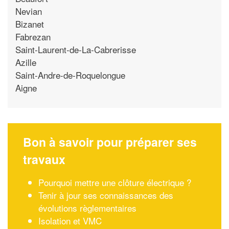
Nevian
Bizanet
Fabrezan
Saint-Laurent-de-La-Cabrerisse
Azille
Saint-Andre-de-Roquelongue
Aigne
Bon à savoir pour préparer ses
travaux
Pourquoi mettre une clôture électrique ?
Tenir à jour ses connaissances des
évolutions règlementaires
Isolation et VMC