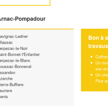
d'Arnac-Pompadour
avignac-Ledrier
Bon à s
llassac
travau
erpezac-le-Noir
aint-Bonnet-l'Enfantier
Coffre
erpezac-le-Blanc
Un inv
oussac-Bonneval
son en
ssandon
Un che
zerche
Plus q
ierre-Buffiere
auriere
enis