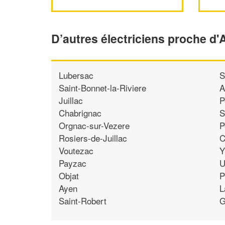
D’autres électriciens proche 
Lubersac
S
Saint-Bonnet-la-Riviere
A
Juillac
P
Chabrignac
S
Orgnac-sur-Vezere
P
Rosiers-de-Juillac
C
Voutezac
Y
Payzac
U
Objat
P
Ayen
L
Saint-Robert
G