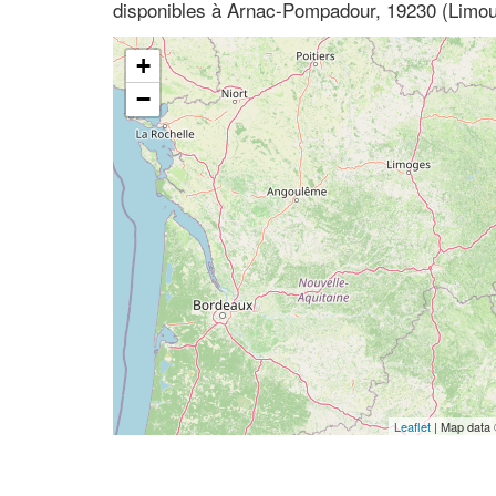
disponibles à Arnac-Pompadour, 19230 (Limou
+
−
Leaflet
| Map data