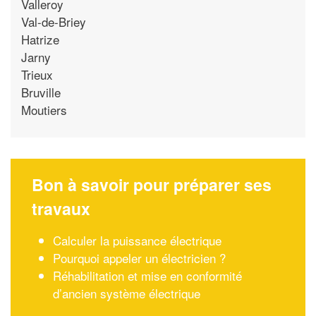
Valleroy
Val-de-Briey
Hatrize
Jarny
Trieux
Bruville
Moutiers
Bon à savoir pour préparer ses
travaux
Calculer la puissance électrique
Pourquoi appeler un électricien ?
Réhabilitation et mise en conformité
d’ancien système électrique