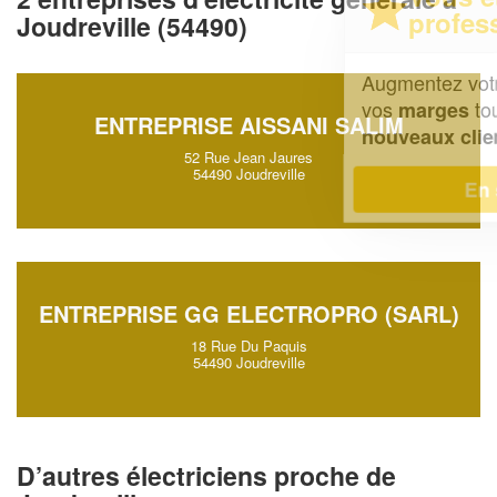
professionnel ?
Joudreville (54490)
Augmentez votre
et
chiffre d'affaires
vos
tout en gagnant de
marges
ENTREPRISE AISSANI SALIM
!
nouveaux clients
52 Rue Jean Jaures
54490 Joudreville
En savoir plus
ENTREPRISE GG ELECTROPRO (SARL)
18 Rue Du Paquis
54490 Joudreville
D’autres électriciens proche de