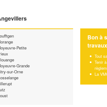
Angevillers
oufftgen
Bon à s
lorange
travau
oyeuvre-Petite
rieux
Tout sa
louange
Tenir 
oyeuvre-Grande
règlem
itry-sur-Orne
La VMC
osselange
illerupt
utz
oust