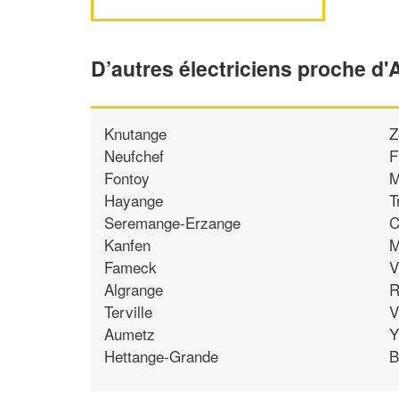
D’autres électriciens proche d'
Knutange
Z
Neufchef
F
Fontoy
M
Hayange
T
Seremange-Erzange
C
Kanfen
M
Fameck
V
Algrange
R
Terville
V
Aumetz
Y
Hettange-Grande
B