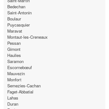
Saint-Martin
Bedechan
Saint-Antonin
Boulaur
Puycasquier
Maravat
Montaut-les-Creneaux
Pessan
Gimont
Haulies
Saramon
Escornebœuf
Mauvezin
Monfort
Semezies-Cachan
Faget-Abbatial
Lahas
Duran