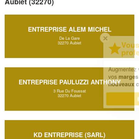
Aubiet (32270)
ENTREPRISE ALEM MICHEL
✕
De La Gare
Vous êtes un
32270 Aubiet
professionnel ?
Augmentez votre
et
chiffre d'affaires
vos
tout en gagnant de
marges
ENTREPRISE PAULUZZI ANTHONY
!
nouveaux clients
3 Rue Du Foussat
32270 Aubiet
En savoir plus
KD ENTREPRISE (SARL)