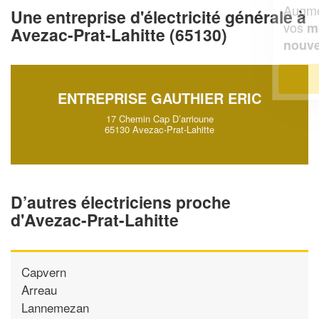
Augmentez votre
et
chiffre d'affaires
Une entreprise d'électricité générale à
vos
tout en gagnant de
marges
Avezac-Prat-Lahitte (65130)
!
nouveaux clients
En savoir plus
ENTREPRISE GAUTHIER ERIC
17 Chemin Cap D’arrioune
65130 Avezac-Prat-Lahitte
D’autres électriciens proche
d'Avezac-Prat-Lahitte
Capvern
Arreau
Lannemezan