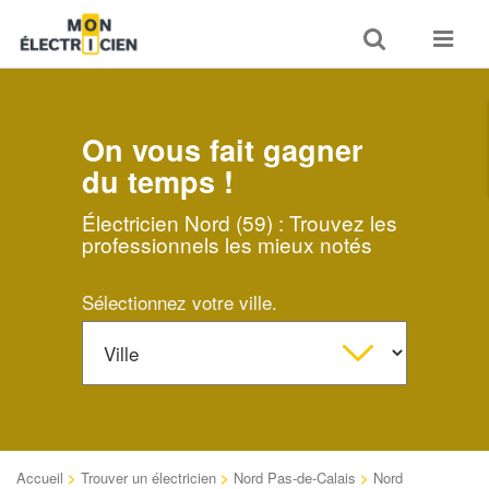
Toggle
Toggle
search
navigat
On vous fait gagner
du temps !
Électricien Nord (59) : Trouvez les
professionnels les mieux notés
Sélectionnez votre ville.
Accueil
>
Trouver un électricien
>
Nord Pas-de-Calais
>
Nord