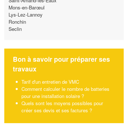
Saint-Amand-les-Eaux
Mons-en-Barœul
Lys-Lez-Lannoy
Ronchin
Seclin
Bon à savoir pour préparer ses
travaux
Tarif d'un entretien de VMC
Comment calculer le nombre de batteries
pour une installation solaire ?
Quels sont les moyens possibles pour
créer ses devis et ses factures ?