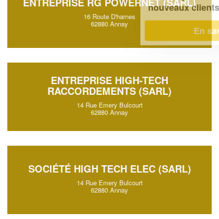
ENTREPRISE RG POWERNET (SARL)
!
nouveaux clients
16 Route D'harnes
62880 Annay
En savoir plus
ENTREPRISE HIGH-TECH
RACCORDEMENTS (SARL)
14 Rue Emery Bulcourt
62880 Annay
SOCIÉTÉ HIGH TECH ELEC (SARL)
14 Rue Emery Bulcourt
62880 Annay