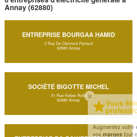
Annay (62880)
ENTREPRISE BOURGAA HAMID
2 Rue De Clermont Ferrand
62880 Annay
SOCIÉTÉ BIGOTTE MICHEL
✕
51 Rue Kleber Rolle
62880 Annay
Vous êtes un
professionnel ?
Augmentez votre
et
chiffre d'affaires
vos
tout en gagnant de
marges