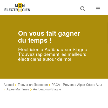
Toggle
Toggle
search
navigat
On vous fait gagner
du temps !
Électricien à Auribeau-sur-Siagne :
Trouvez rapidement les meilleurs
électriciens autour de moi
Accueil
>
Trouver un électricien
>
PACA - Provence Alpes Côte d'Azur
>
Alpes-Maritimes
>
Auribeau-sur-Siagne