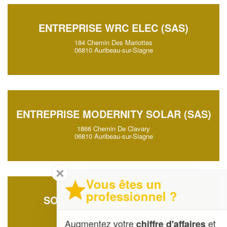
ENTREPRISE WRC ELEC (SAS)
184 Chemin Des Mariottes
06810 Auribeau-sur-Siagne
ENTREPRISE MODERNITY SOLAR (SAS)
1866 Chemin De Clavary
06810 Auribeau-sur-Siagne
✕
Vous êtes un
professionnel ?
SOCIÉTÉ BALLEUX THOMAS
628 Chemin Du Gabre
Augmentez votre
et
chiffre d'affaires
06810 Auribeau-sur-Siagne