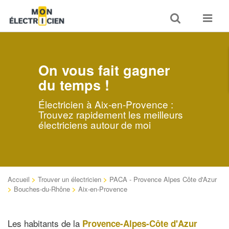
Toggle
Toggle
search
navigat
On vous fait gagner
du temps !
Électricien à Aix-en-Provence :
Trouvez rapidement les meilleurs
électriciens autour de moi
Accueil
>
Trouver un électricien
>
PACA - Provence Alpes Côte d'Azur
>
Bouches-du-Rhône
>
Aix-en-Provence
Les habitants de la
Provence-Alpes-Côte d'Azur