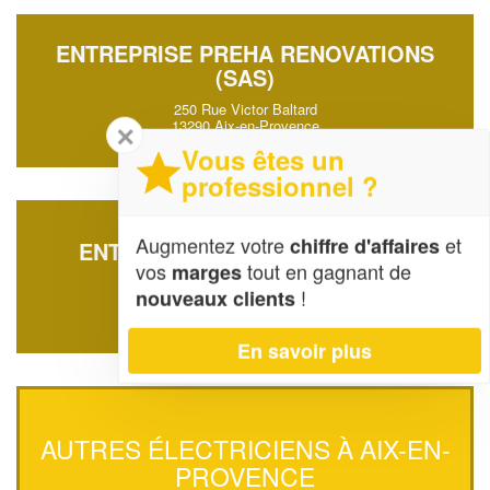
ENTREPRISE PREHA RENOVATIONS
(SAS)
250 Rue Victor Baltard
13290 Aix-en-Provence
✕
Vous êtes un
professionnel ?
Augmentez votre
et
chiffre d'affaires
ENTREPRISE DELESTRET JEAN
vos
tout en gagnant de
marges
18 Rue Lisse Saint-louis
!
nouveaux clients
13100 Aix-en-Provence
En savoir plus
AUTRES ÉLECTRICIENS À AIX-EN-
PROVENCE