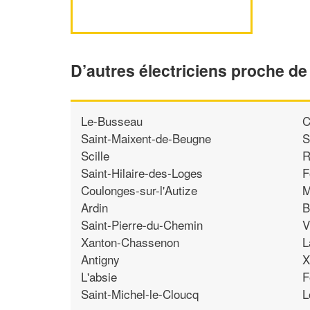
D’autres électriciens proche d
Le-Busseau
C
Saint-Maixent-de-Beugne
S
Scille
R
Saint-Hilaire-des-Loges
F
Coulonges-sur-l'Autize
M
Ardin
B
Saint-Pierre-du-Chemin
V
Xanton-Chassenon
L
Antigny
X
L'absie
F
Saint-Michel-le-Cloucq
L