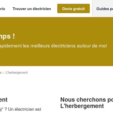
rix
Trouver un électricien
Devis gratuit
Guides p
mps !
apidement les meilleurs électriciens autour de moi
e
>
L'herbergement
ent
Nous cherchons pou
L'herbergement
i
" ? Un électricien est