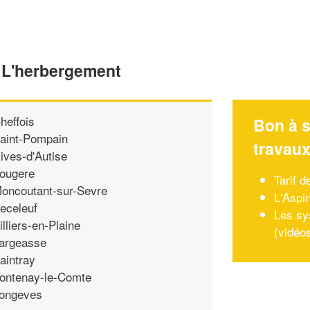
e L'herbergement
heffois
Bon à s
aint-Pompain
travau
ives-d'Autise
ougere
Tarif d
oncoutant-sur-Sevre
L'Aspir
eceleuf
Les sy
illiers-en-Plaine
(vidéo
argeasse
aintray
ontenay-le-Comte
ongeves