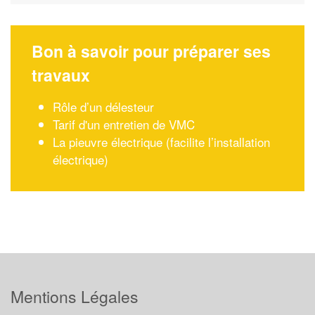
Bon à savoir pour préparer ses
travaux
Rôle d’un délesteur
Tarif d'un entretien de VMC
La pieuvre électrique (facilite l’installation
électrique)
Mentions Légales