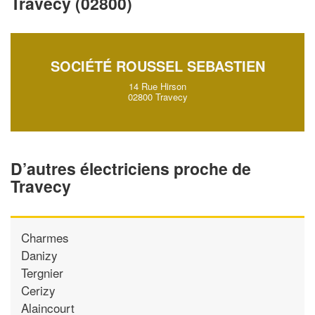
Travecy (02800)
vos
tout en ga
marges
!
nouveaux clients
En savoir 
SOCIÉTÉ ROUSSEL SEBASTIEN
14 Rue Hirson
02800 Travecy
D’autres électriciens proche de
Travecy
Charmes
Danizy
Tergnier
Cerizy
Alaincourt