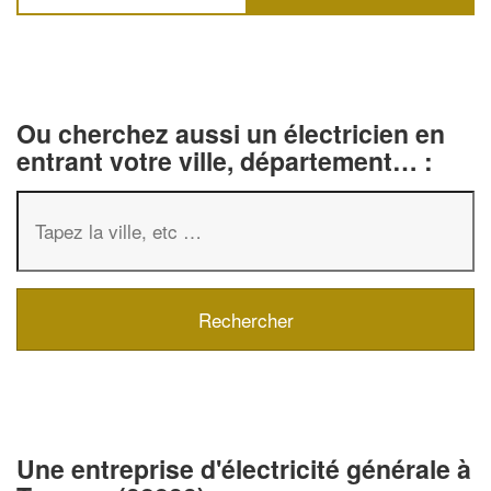
Ou cherchez aussi un électricien en
entrant votre ville, département… :
✕
Vous êtes u
professionn
Une entreprise d'électricité générale à
Augmentez votre
chiff