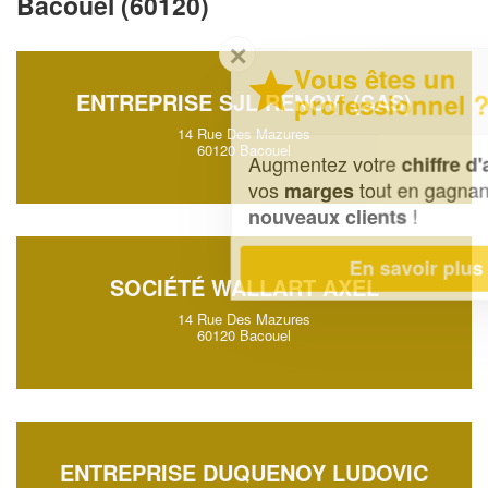
Bacouel (60120)
✕
Vous êtes un
professionnel ?
ENTREPRISE SJL RENOV’ (SAS)
14 Rue Des Mazures
60120 Bacouel
Augmentez votre
et
chiffre d'affaires
vos
tout en gagnant de
marges
!
nouveaux clients
En savoir plus
SOCIÉTÉ WALLART AXEL
14 Rue Des Mazures
60120 Bacouel
ENTREPRISE DUQUENOY LUDOVIC