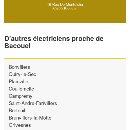
16 Rue De Montdidier
60120 Bacouel
D’autres électriciens proche de
Bacouel
Bonvillers
Quiry-le-Sec
Plainville
Coullemelle
Campremy
Saint-Andre-Farivillers
Breteuil
Brunvillers-la-Motte
Grivesnes