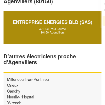
Agenvillers (80150)
vos
tout en gagnant de
marges
!
nouveaux clients
En savoir plus
ENTREPRISE ENERGIES BLD (SAS)
42 Rue Paul Journe
80150 Agenvillers
D’autres électriciens proche
d'Agenvillers
Millencourt-en-Ponthieu
Oneux
Canchy
Neuilly-l'Hopital
Yvrench