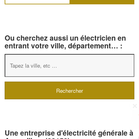
Ou cherchez aussi un électricien en
entrant votre ville, département… :
✕
Vous êtes un
professionnel ?
Une entreprise d'électricité générale à
Augmentez votre
e
chiffre d'affaires