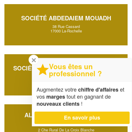
SOCIÉTÉ ABDEDAIEM MOUADH
38 Rue Cassard
17000 La-Rochelle
✕
Vous êtes un
SOCIÉTÉ AVRILLAUD LUDOVIC (SAS)
professionnel ?
11 Impasse Des Combes
17250 Saint-Sulpice-d'Arnoult
Augmentez votre
et
chiffre d'affaires
vos
tout en gagnant de
marges
!
nouveaux clients
ALARME SECURITE SOCIETE
En savoir plus
NOUVELLE (SAS)
2 Che Rural De La Croix Blanche