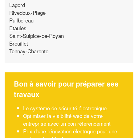
Lagord
Rivedoux-Plage
Puilboreau
Etaules
Saint-Sulpice-de-Royan
Breuillet
Tonnay-Charente
Bon à savoir pour préparer ses
travaux
Le système de sécurité électronique
Optimiser la visibilité web de votre
entreprise avec un bon référencement
Prix d'une rénovation électrique pour une