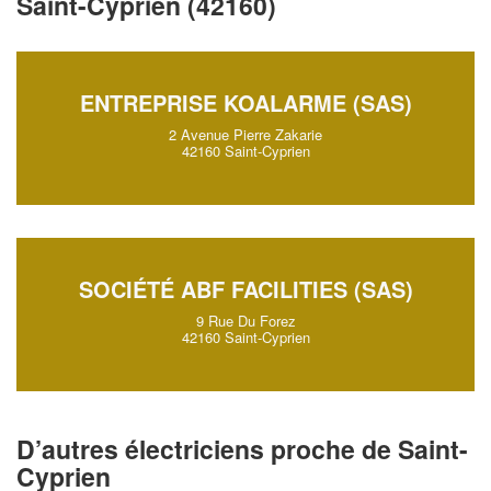
Saint-Cyprien (42160)
professionnel 
Augmentez votre
chiffre d'
vos
tout en gagnan
marges
ENTREPRISE KOALARME (SAS)
!
nouveaux clients
2 Avenue Pierre Zakarie
42160 Saint-Cyprien
En savoir plus
SOCIÉTÉ ABF FACILITIES (SAS)
9 Rue Du Forez
42160 Saint-Cyprien
D’autres électriciens proche de Saint-
Cyprien